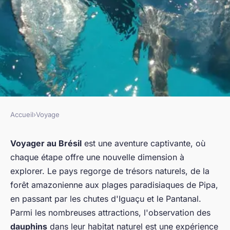
Accueil
›
Voyage
VOYAGE
Où observer les dauphins dans
Voyager au Brésil
est une aventure captivante, où
chaque étape offre une nouvelle dimension à
leur habitat naturel au Brésil ?
explorer. Le pays regorge de trésors naturels, de la
forêt amazonienne aux plages paradisiaques de Pipa,
Mohamed
•
3 juin 2024
•
5 min de lecture
en passant par les chutes d'Iguaçu et le Pantanal.
Parmi les nombreuses attractions, l'observation des
dauphins
dans leur habitat naturel est une expérience