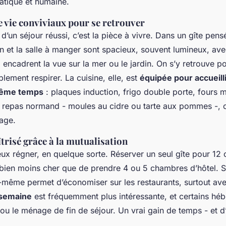
atique et humaine.
 vie conviviaux pour se retrouver
d’un séjour réussi, c’est la pièce à vivre. Dans un gîte pens
on et la salle à manger sont spacieux, souvent lumineux, av
i encadrent la vue sur la mer ou le jardin. On s’y retrouve po
plement respirer. La cuisine, elle, est
équipée pour accueilli
même temps
: plaques induction, frigo double porte, fours m
 repas normand - moules au cidre ou tarte aux pommes -, c
age.
trisé grâce à la mutualisation
eux régner, en quelque sorte. Réserver un seul gîte pour 12
 bien moins cher que de prendre 4 ou 5 chambres d’hôtel. 
i-même permet d’économiser sur les restaurants, surtout ave
a semaine
est fréquemment plus intéressante, et certains hé
e ou le ménage de fin de séjour. Un vrai gain de temps - et d