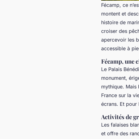
Fécamp, ce n’est 
montent et desce
histoire de mari
croiser des pêch
apercevoir les b
accessible à pie
Fécamp, une c
Le Palais Bénédi
monument, érigé 
mythique. Mais 
France sur la vi
écrans. Et pour 
Activités de g
Les falaises bla
et offre des ra