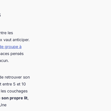
s
ntre les
x vaut anticiper.
 de groupe à
spaces pensés
acun.
de retrouver son
 entre 5 et 10
r les couchages
son propre lit
,
 Une