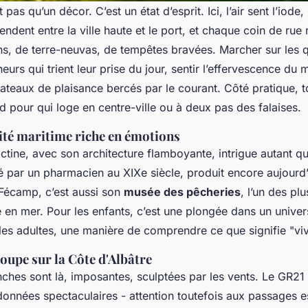
pas qu’un décor. C’est un état d’esprit. Ici, l’air sent l’iode, 
ndent entre la ville haute et le port, et chaque coin de rue
ns, de terre-neuvas, de tempêtes bravées. Marcher sur les q
eurs qui trient leur prise du jour, sentir l’effervescence du 
ateaux de plaisance bercés par le courant. Côté pratique, t
d pour qui loge en centre-ville ou à deux pas des falaises.
ité maritime riche en émotions
ctine, avec son architecture flamboyante, intrigue autant qu’
par un pharmacien au XIXe siècle, produit encore aujourd’hu
Fécamp, c’est aussi son
musée des pêcheries
, l’un des pl
e en mer. Pour les enfants, c’est une plongée dans un univer
les adultes, une manière de comprendre ce que signifie "viv
roupe sur la Côte d'Albâtre
nches sont là, imposantes, sculptées par les vents. Le GR21 l
ndonnées spectaculaires - attention toutefois aux passages 