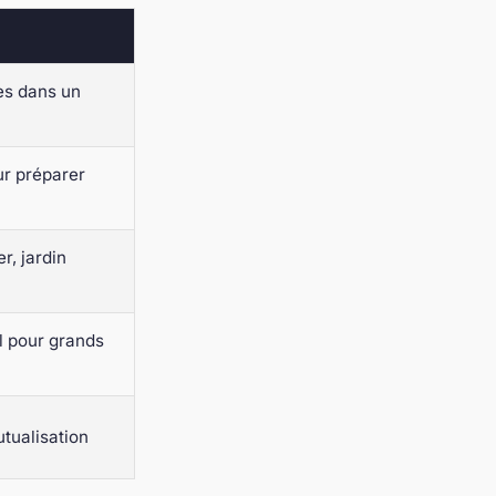
es dans un
ur préparer
r, jardin
al pour grands
utualisation