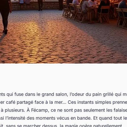
e groupe à Fécamp
nts qui fuse dans le grand salon, l’odeur du pain grillé qui 
ier café partagé face à la mer… Ces instants simples prenne
ances en moment
 à plusieurs. À Fécamp, ce ne sont pas seulement les falaise
ssi l’intensité des moments vécus en bande. Et quand tout 
it, sans se marcher dessus, la magie opère naturellement.