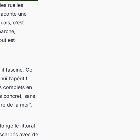
les ruelles
 raconte une
uais, c’est
marché,
out est
il fascine. Ce
i l’apéritif
us complets en
s concret, sans
re de la mer".
onge le littoral
escarpés avec de