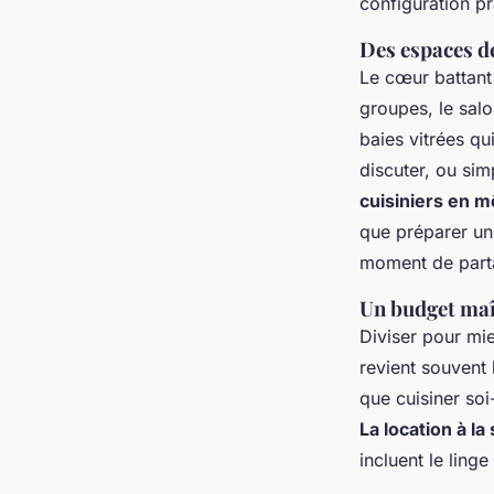
configuration pr
Des espaces de
Le cœur battant 
groupes, le sal
baies vitrées qu
discuter, ou sim
cuisiniers en 
que préparer un
moment de part
Un budget maî
Diviser pour mi
revient souvent
que cuisiner so
La location à l
incluent le ling