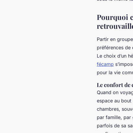
inoubliable
Pourquoi c
Callista
•
14/05/2026 07:39
•
10 min de lecture
retrouvail
Partir en groupe
préférences de c
Le choix d’un h
fécamp
s’impose
pour la vie com
Le confort de 
Quand on voyage
espace au bout 
chambres, souve
par famille, par
parfois de sa sa