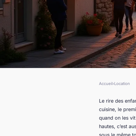
Accueil
›
Location
LOCATION
Pourquoi un gîte d
Le rire des enfa
cuisine, le prem
transforme vos vac
quand on les vit
hautes, c’est au
sous le même to