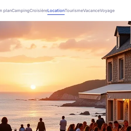
n plan
Camping
Croisière
Location
Tourisme
Vacance
Voyage