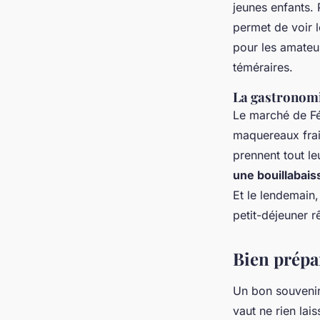
jeunes enfants. 
permet de voir l
pour les amateur
téméraires.
La gastronomi
Le marché de Fé
maquereaux frai
prennent tout le
une bouillabai
Et le lendemain,
petit-déjeuner r
Bien prépa
Un bon souveni
vaut ne rien lai