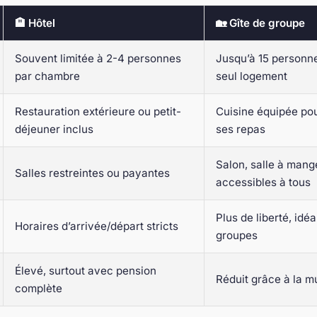
🏨 Hôtel
🏡 Gîte de groupe
Souvent limitée à 2-4 personnes
Jusqu’à 15 personn
par chambre
seul logement
Restauration extérieure ou petit-
Cuisine équipée po
déjeuner inclus
ses repas
Salon, salle à mange
Salles restreintes ou payantes
accessibles à tous
Plus de liberté, idé
Horaires d’arrivée/départ stricts
groupes
Élevé, surtout avec pension
Réduit grâce à la m
complète