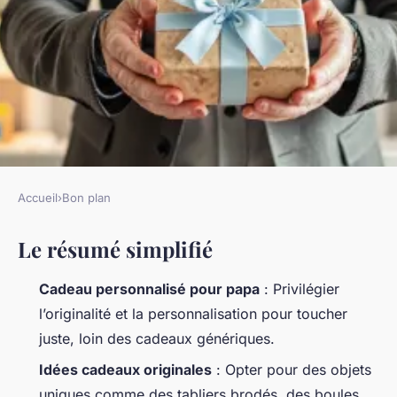
Accueil
›
Bon plan
BON PLAN
Le résumé simplifié
Idées de cadeaux uniques pour
le papa qui a tout
Cadeau personnalisé pour papa
: Privilégier
l’originalité et la personnalisation pour toucher
Paul
•
16/06/2026 14:23
•
15 min de lecture
juste, loin des cadeaux génériques.
Idées cadeaux originales
: Opter pour des objets
uniques comme des tabliers brodés, des boules